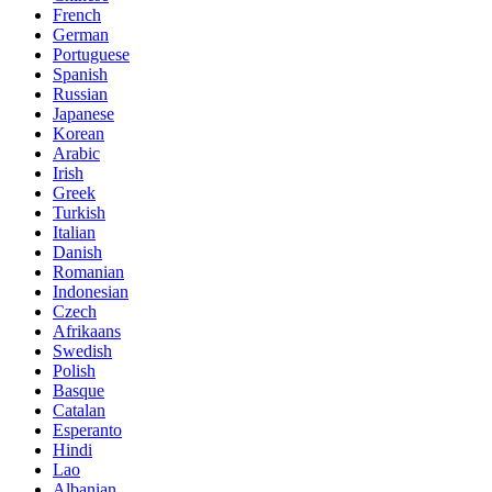
French
German
Portuguese
Spanish
Russian
Japanese
Korean
Arabic
Irish
Greek
Turkish
Italian
Danish
Romanian
Indonesian
Czech
Afrikaans
Swedish
Polish
Basque
Catalan
Esperanto
Hindi
Lao
Albanian