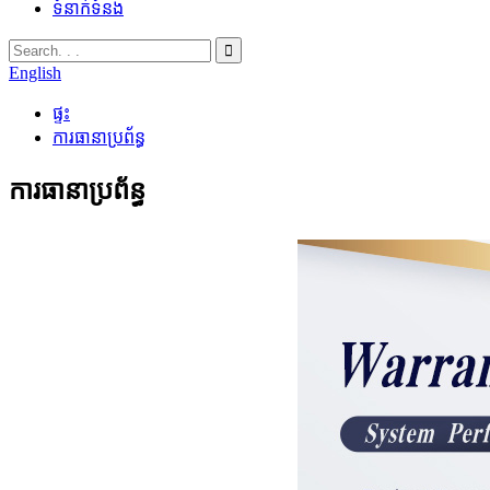
ទំនាក់ទំនង
English
ផ្ទះ
ការធានាប្រព័ន្ធ
ការធានាប្រព័ន្ធ