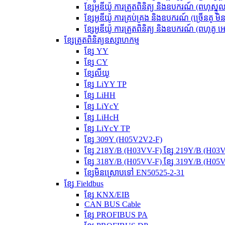
ខ្សែអូឌីយ៉ូ ការត្រួតពិនិត្យ និងឧបករណ៍ (ពហុស្នូល
ខ្សែអូឌីយ៉ូ ការគ្រប់គ្រង និងឧបករណ៍ (ច្រើនគូ មិ
ខ្សែអូឌីយ៉ូ ការត្រួតពិនិត្យ និងឧបករណ៍ (ពហុគូ អេ
ខ្សែត្រួតពិនិត្យឧស្សាហកម្ម
ខ្សែ YY
ខ្សែ CY
ខ្សែលីយូ
ខ្សែ LiYY TP
ខ្សែ LiHH
ខ្សែ LiYcY
ខ្សែ LiHcH
ខ្សែ LiYcY TP
ខ្សែ 309Y (H05V2V2-F)
ខ្សែ 218Y/B (H03VV-F) ខ្សែ 219Y/B (H0
ខ្សែ 318Y/B (H05VV-F) ខ្សែ 319Y/B (H0
ខ្សែមិនស្រោបទៅ EN50525-2-31
ខ្សែ Fieldbus
ខ្សែ KNX/EIB
CAN BUS Cable
ខ្សែ PROFIBUS PA