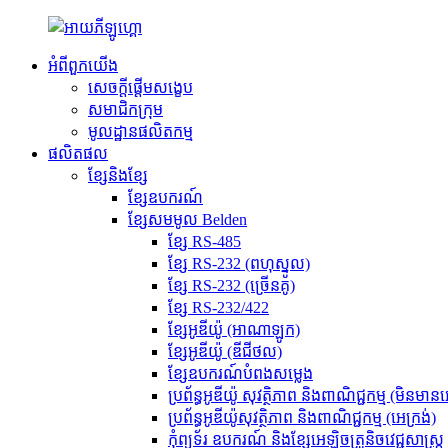
អំពីពួកយើង
សេចក្តីផ្តើមសង្ខេប
សមាជិកក្រុម
មូលដ្ឋានផលិតកម្ម
ផលិតផល
ខ្សែនិងខ្សែ
ខ្សែឧបករណ៍
ខ្សែសមមូល Belden
ខ្សែ RS-485
ខ្សែ RS-232 (ពហុស្នូល)
ខ្សែ RS-232 (ច្រើនគូ)
ខ្សែ RS-232/422
ខ្សែអូឌីយ៉ូ (អាណាឡូក)
ខ្សែអូឌីយ៉ូ (ឌីជីថល)
ខ្សែឧបករណ៍បំពងសម្លេង
ប្រព័ន្ធអូឌីយ៉ូ សុវត្ថិភាព និងពាណិជ្ជកម្ម (មិនមានអ
ប្រព័ន្ធអូឌីយ៉ូសុវត្ថិភាព និងពាណិជ្ជកម្ម (អេក្រង់)
កុំព្យូទ័រ ឧបករណ៍ និងខ្សែអេឡិចត្រូនិចវេជ្ជសាស្ត្រ