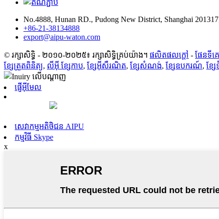
No.4888, Hunan RD., Pudong New District, Shanghai 201317
+86-21-38134888
export@aipu-waton.com
© រក្សាសិទ្ធិ - ២០១០-២០២៥៖ រក្សាសិទ្ធិគ្រប់យ៉ាង។
ផលិតផលក្តៅ
-
ផែនទីគេ
ខ្សែត្រួតពិនិត្យ
,
លីអ៊ី ខ្សែកាប
,
ខ្សែអ៊ីសឺរណិត
,
ខ្សែសំណង់
,
ខ្សែឧបករណ៍
,
ខ្សែ
ផ្ញើអ៊ីមែល
សេវាកម្មអតិថិជន AIPU
កម្មវិធី Skype
x