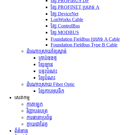
ខ្សែ PROFIBUS DP
ខ្សែ PROFINET ប្រភេទ A
ខ្សែ DeviceNet
LonWorks Cable
ខ្សែ ControlBus
ខ្សែ MODBUS
Foundation Fieldbus ប្រភេទ A Cable
Foundation Fieldbus Type B Cable
ដំណោះស្រាយខ្សែស្ពាន់
គ្រាប់ចុចថ្ម
ខ្សែឡាន
បន្ទះបំណះ
ខ្សែបំណះ
ដំណោះស្រាយ Fiber Optic
ខ្សែកាបអុបទិក
សេវាកម្ម
កាតាឡុក
វិញ្ញាបនបត្រ
ការធានាប្រព័ន្ធ
ក្លាយជាដៃគូ
ព័ត៌មាន