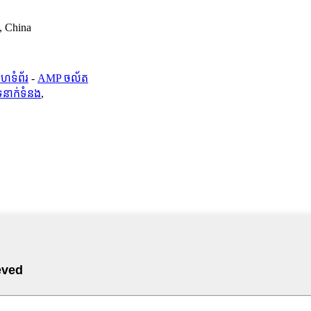
, China
ហទំព័រ
-
AMP ចល័ត
ទំនាក់ទំនង
,