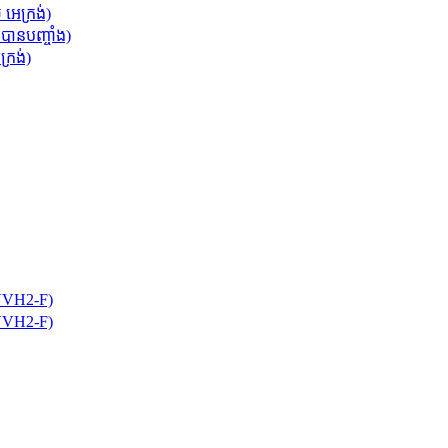
 អេក្រង់)
នបានបញ្ចាំង)
ក្រង់)
3VVH2-F)
5VVH2-F)