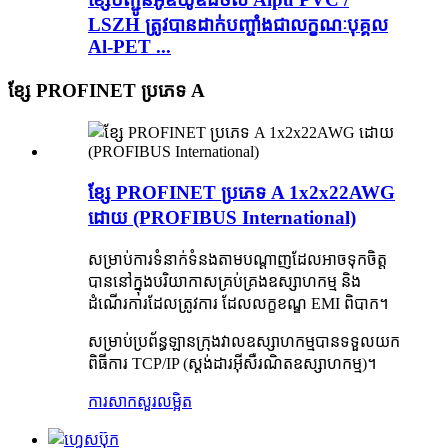
LSZH ត្រូវបានដាក់បញ្ចាំងជាលក្ខណៈបុគ្គល
Al-PET ...
ខ្សែ PROFINET ប្រភេទ A
ខ្សែ PROFINET ប្រភេទ A 1x2x22AWG
ដោយ (PROFIBUS International)
សម្រាប់ការទំនាក់ទំនងតាមបណ្តាញដែលអាចទុកចិត្ត
បាននៅក្នុងបរិយាកាសគ្រប់គ្រងឧស្សាហកម្ម និង
ដំណើរការដែលត្រូវការ ដែលលក្ខខណ្ឌ EMI ពិបាក។
សម្រាប់ប្រព័ន្ធឡានក្រុងវាលឧស្សាហកម្មបានទទួលយក
ពិធីការ TCP/IP (ស្តង់ដារអ៊ីសឺរណិតឧស្សាហកម្ម)។
ការសាកសួរ
លម្អិត