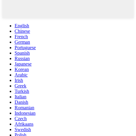
English
Chinese
French
German
Portuguese
Spanish
Russian
Japanese
Korean
Arabic
Irish
Greek
Turkish
Italian
Danish
Romanian
Indonesian
Czech
Afrikaans
Swedish
Polish