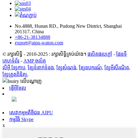
No.4888, Hunan RD., Pudong New District, Shanghai
201317, China
+86-21-38134888
export@aipu-waton.com
© រក្សាសិទ្ធិ - 2010-2025 : រក្សាសិទ្ធិគ្រប់យ៉ាង។
ផលិតផលក្តៅ
-
ផែនទី
គេហទំព័រ
-
AMP ចល័ត
លីអ៊ី ខ្សែកាប
,
ខ្សែទំនាក់ទំនង
,
ខ្សែសំណង់
,
ខ្សែឧបករណ៍
,
ខ្សែអ៊ីសឺរណិត
,
ខ្សែត្រួតពិនិត្យ
,
ផ្ញើអ៊ីមែល
សេវាកម្មអតិថិជន AIPU
កម្មវិធី Skype
x