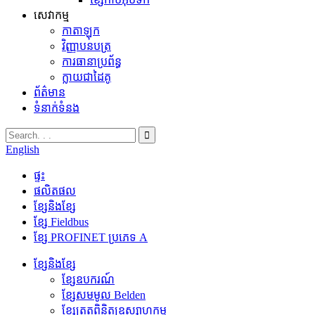
សេវាកម្ម
កាតាឡុក
វិញ្ញាបនបត្រ
ការធានាប្រព័ន្ធ
ក្លាយជាដៃគូ
ព័ត៌មាន
ទំនាក់ទំនង
English
ផ្ទះ
ផលិតផល
ខ្សែនិងខ្សែ
ខ្សែ Fieldbus
ខ្សែ PROFINET ប្រភេទ A
ខ្សែនិងខ្សែ
ខ្សែឧបករណ៍
ខ្សែសមមូល Belden
ខ្សែត្រួតពិនិត្យឧស្សាហកម្ម