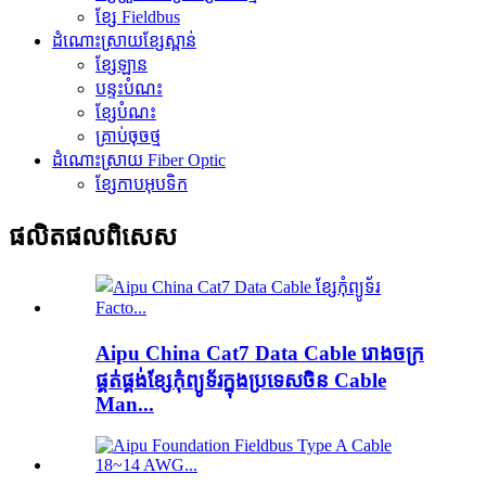
ខ្សែ Fieldbus
ដំណោះស្រាយខ្សែស្ពាន់
ខ្សែឡាន
បន្ទះបំណះ
ខ្សែបំណះ
គ្រាប់ចុចថ្ម
ដំណោះស្រាយ Fiber Optic
ខ្សែកាបអុបទិក
ផលិតផលពិសេស
Aipu China Cat7 Data Cable រោងចក្រ
ផ្គត់ផ្គង់ខ្សែកុំព្យូទ័រក្នុងប្រទេសចិន Cable
Man...