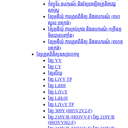
កុំព្យូទ័រ ឧបករណ៍ និងខ្សែអេឡិចត្រូនិចវេជ្ជ
សាស្ត្រ
ខ្សែអូឌីយ៉ូ ការត្រួតពិនិត្យ និងឧបករណ៍ (ពហុ
ស្នូល អេក្រង់)
ខ្សែអូឌីយ៉ូ ការគ្រប់គ្រង និងឧបករណ៍ (ច្រើនគូ
មិនបានបញ្ចាំង)
ខ្សែអូឌីយ៉ូ ការត្រួតពិនិត្យ និងឧបករណ៍ (ពហុគូ
អេក្រង់)
ខ្សែត្រួតពិនិត្យឧស្សាហកម្ម
ខ្សែ YY
ខ្សែ CY
ខ្សែលីយូ
ខ្សែ LiYY TP
ខ្សែ LiHH
ខ្សែ LiYcY
ខ្សែ LiHcH
ខ្សែ LiYcY TP
ខ្សែ 309Y (H05V2V2-F)
ខ្សែ 218Y/B (H03VV-F) ខ្សែ 219Y/B
(H03VVH2-F)