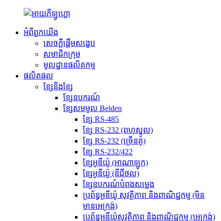
អំពីពួកយើង
សេចក្តីផ្តើមសង្ខេប
សមាជិកក្រុម
មូលដ្ឋានផលិតកម្ម
ផលិតផល
ខ្សែនិងខ្សែ
ខ្សែឧបករណ៍
ខ្សែសមមូល Belden
ខ្សែ RS-485
ខ្សែ RS-232 (ពហុស្នូល)
ខ្សែ RS-232 (ច្រើនគូ)
ខ្សែ RS-232/422
ខ្សែអូឌីយ៉ូ (អាណាឡូក)
ខ្សែអូឌីយ៉ូ (ឌីជីថល)
ខ្សែឧបករណ៍បំពងសម្លេង
ប្រព័ន្ធអូឌីយ៉ូ សុវត្ថិភាព និងពាណិជ្ជកម្ម (មិន
មានអេក្រង់)
ប្រព័ន្ធអូឌីយ៉ូសុវត្ថិភាព និងពាណិជ្ជកម្ម (អេក្រង់)