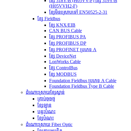
ខ្សែ 318Y/B (H05VV-F) ខ្សែ 319Y/B
(H05VVH2-F)
ខ្សែមិនស្រោបទៅ EN50525-2-31
ខ្សែ Fieldbus
ខ្សែ KNX/EIB
CAN BUS Cable
ខ្សែ PROFIBUS PA
ខ្សែ PROFIBUS DP
ខ្សែ PROFINET ប្រភេទ A
ខ្សែ DeviceNet
LonWorks Cable
ខ្សែ ControlBus
ខ្សែ MODBUS
Foundation Fieldbus ប្រភេទ A Cable
Foundation Fieldbus Type B Cable
ដំណោះស្រាយខ្សែស្ពាន់
គ្រាប់ចុចថ្ម
ខ្សែឡាន
បន្ទះបំណះ
ខ្សែបំណះ
ដំណោះស្រាយ Fiber Optic
ខ្សែកាបអុបទិក